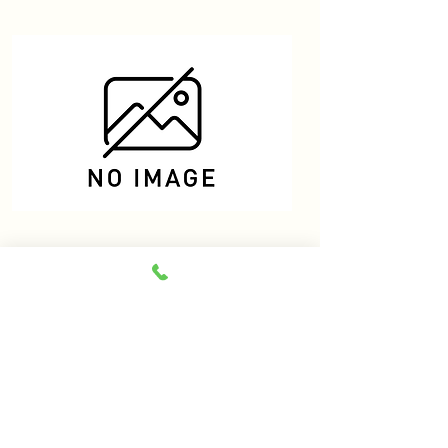
チューリップ
​料金：2,200円
前菜：そば寿司（いなり、のり巻き）
天ぷら：野菜5種
食事：せいろ蕎麦（並盛）または、かけ蕎
麦（温・冷）
デザート：コーヒー、アイスクリーム（そ